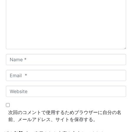
m
m
e
n
t
*
N
a
m
E
e
m
*
a
W
i
e
l
b
*
s
次回のコメントで使用するためブラウザーに自分の名
i
前、メールアドレス、サイトを保存する。
t
e