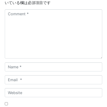
いている欄は必須項目です
C
o
m
m
e
n
t
*
N
a
m
E
e
m
*
a
W
i
e
l
b
*