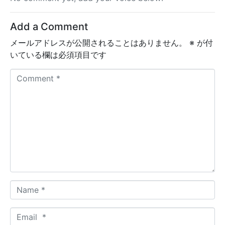
Add a Comment
メールアドレスが公開されることはありません。
※
が付
いている欄は必須項目です
C
o
m
m
e
n
t
*
N
a
m
E
e