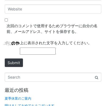
m
*
a
W
i
e
l
b
*
s
次回のコメントで使用するためブラウザーに自分の名
i
前、メールアドレス、サイトを保存する。
t
e
上に表示された文字を入力してください。
Submit
最近の投稿
夏季休業のご案内
明けましておめでとうございます