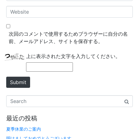
m
*
a
W
i
e
l
b
*
s
次回のコメントで使用するためブラウザーに自分の名
i
前、メールアドレス、サイトを保存する。
t
e
上に表示された文字を入力してください。
Submit
最近の投稿
夏季休業のご案内
明けましておめでとうございます