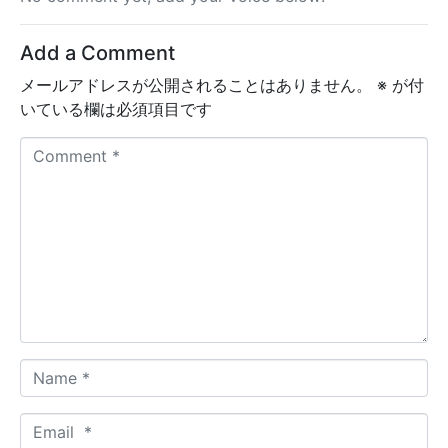
Add a Comment
メールアドレスが公開されることはありません。
※
が付
いている欄は必須項目です
C
o
m
m
e
n
t
*
N
a
m
E
e