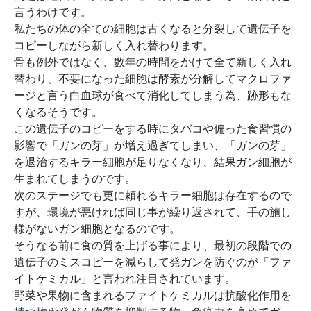
言うわけです。
私たちの体の全ての細胞は古くなると分裂して遺伝子を
コピーしながら新しく入れ替わります。
骨も例外ではなく、数年の時間をかけて全て新しく入れ
替わり、不要になった細胞は酵素が分解してマクロファ
ージと言う白血球が食べて消化してしまう為、跡形もな
くなるそうです。
この遺伝子のコピーをする時にタバコや偏った食習慣の
影響で「ガンの芽」が増え過ぎてしまい、「ガンの芽」
を退治するキラー細胞が足りなくなり、結果ガン細胞が
生まれてしまうのです。
次のステージでも更に頼れるキラー細胞は存在するので
すが、環境が悪ければ同じ事が繰り返されて、手の施し
様がないガン細胞となるのです。
そうなる前に食の質を上げる事により、最初の段階での
遺伝子のミスコピーを減らして発ガンを防ぐのが「ファ
イトケミカル」と言われ注目されています。
野菜や果物に含まれるファイトケミカルは抗酸化作用を